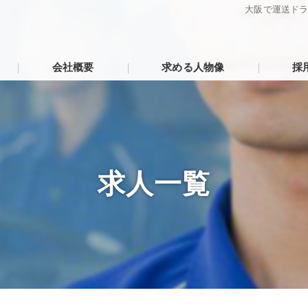
大阪で運送ド
会社概要
求める人物像
採
代表挨拶
ビジョン
求人一覧
事業案内