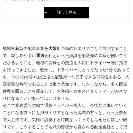
詳しく見る
地域密着型の配送事業を
大阪
府全域の各エリアごとに展開すること
で、親しみやすい
運送
会社といった認識を配送先の皆様が抱いてく
ださるようにと、地域の皆様との交流を大切にドライバー達に指導
を行ってきました。確かに、ドライバーにとってたった5分であって
も、その5分があれば近場の配達が一件完了できる可能性もある、大
変貴重な時間であることは重々承知です。しかしながら、多く配送
件数を回ることを優先して、お客様へのホスピタリティーがおざな
りになることがあってはいけません。
そこで業務委託契約で通販ドライバー求人し、今後共に働いていく
ことになる方々にも担当エリアとなった地域の方々と、たった数分
で大丈夫です、気軽に談笑する時間をつくってもらえたら嬉しい限
りです。こうすることで地域の皆様から愛される配送会社として成