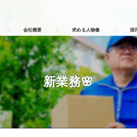
会社概要
求める人物像
採
代表挨拶
ビジョン
新業務🌸
事業案内